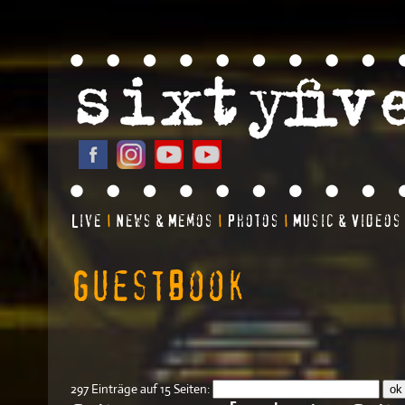
Live
News & Memos
Photos
Music & Videos
|
|
|
Guestbook
297 Einträge auf 15 Seiten: