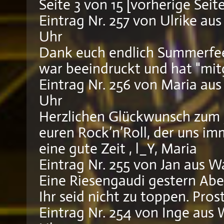
Seite 3 von 15
[
vorherige Seit
Eintrag Nr. 257
von
Ulrike
aus
Uhr
Dank euch endlich Summerfeel
war beeindruckt und hat "mitg
Eintrag Nr. 256
von
Maria
aus
Uhr
Herzlichen Glückwunsch zum 
euren Rock’n’Roll, der uns im
eine gute Zeit , l_Y, Maria
Eintrag Nr. 255
von
Jan
aus W
Eine Riesengaudi gestern Abe
Ihr seid nicht zu toppen. Prost
Eintrag Nr. 254
von
Inge
aus 