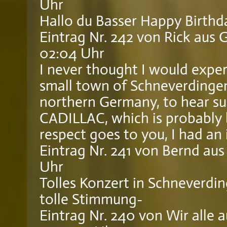
Uhr
Hallo du Basser Happy Birthd
Eintrag Nr. 242
von
Rick
aus 
02:04 Uhr
I never thought I would expe
small town of Schneverdingen
northern Germany, to hear su
CADILLAC, which is probably 
respect goes to you, I had a
Eintrag Nr. 241
von
Bernd
aus
Uhr
Tolles Konzert in Schneverdin
tolle Stimmung-
Eintrag Nr. 240
von
Wir alle
a